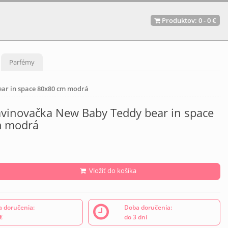
Produktov:
0
-
0 €
Parfémy
ar in space 80x80 cm modrá
avinovačka New Baby Teddy bear in space
m modrá
Vložiť do košíka
 doručenia:
Doba doručenia:
€
do 3 dní