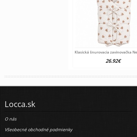
Klasická šnurovacia zavinovačka N
26.92€
Locca.sk
O nás
Všeobecné obchodné podmienky