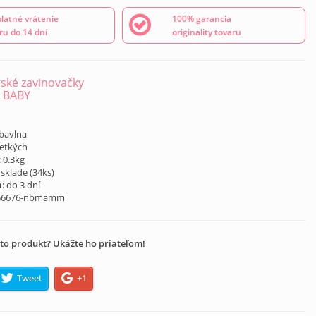
latné vrátenie
100% garancia
ru do 14 dní
originality tovaru
ské zavinovačky
 BABY
á
 bavlna
šetkých
: 0.3kg
 sklade (
34
ks)
a
: do 3 dní
56676-nbmamm
to produkt? Ukážte ho priateľom!
Tweet
+1