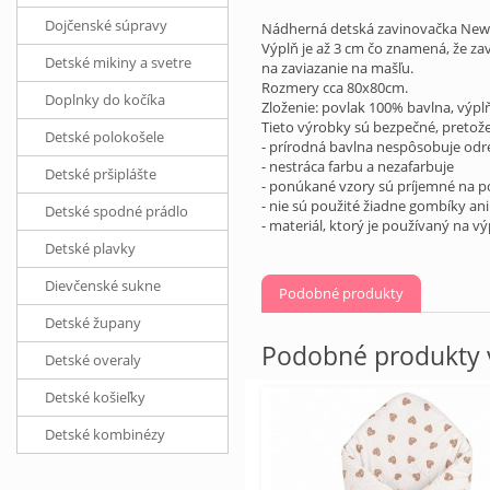
Dojčenské súpravy
Nádherná detská zavinovačka New B
Výplň je až 3 cm čo znamená, že za
Detské mikiny a svetre
na zaviazanie na mašľu.
Rozmery cca 80x80cm.
Doplnky do kočíka
Zloženie: povlak 100% bavlna, výplň
Tieto výrobky sú bezpečné, pretože
Detské polokošele
- prírodná bavlna nespôsobuje odr
- nestráca farbu a nezafarbuje
Detské pršiplášte
- ponúkané vzory sú príjemné na p
- nie sú použité žiadne gombíky ani
Detské spodné prádlo
- materiál, ktorý je používaný na 
Detské plavky
Dievčenské sukne
Podobné produkty
Detské župany
Podobné produkty v
Detské overaly
Detské košieľky
Detské kombinézy