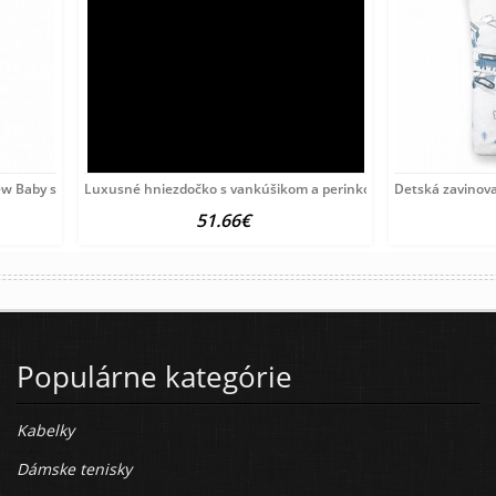
ew Baby srdiečka béžová
Luxusné hniezdočko s vankúšikom a perinkou New Baby z Mink
Detská zavinov
51.66€
Populárne kategórie
Kabelky
Dámske tenisky