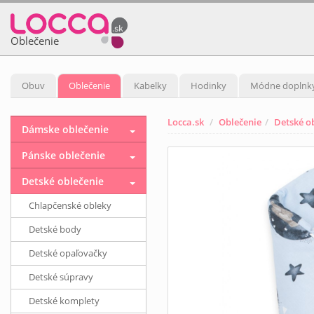
Oblečenie
Obuv
Oblečenie
Kabelky
Hodinky
Módne doplnk
Locca.sk
Oblečenie
Detské o
Dámske oblečenie
Pánske oblečenie
Detské oblečenie
Chlapčenské obleky
Detské body
Detské opaľovačky
Detské súpravy
Detské komplety