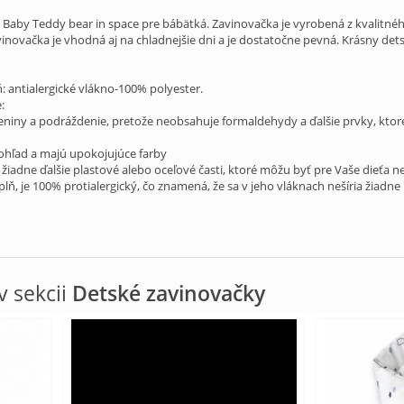
aby Teddy bear in space pre bábätká. Zavinovačka je vyrobená z kvalitnéh
vinovačka je vhodná aj na chladnejšie dni a je dostatočne pevná. Krásny de
: antialergické vlákno-100% polyester.
:
eniny a podráždenie, pretože neobsahuje formaldehydy a ďalšie prvky, ktor
ohľad a majú upokojujúce farby
 žiadne ďalšie plastové alebo oceľové časti, ktoré môžu byť pre Vaše dieťa 
výplň, je 100% protialergický, čo znamená, že sa v jeho vláknach nešíria ž
 sekcii
Detské zavinovačky