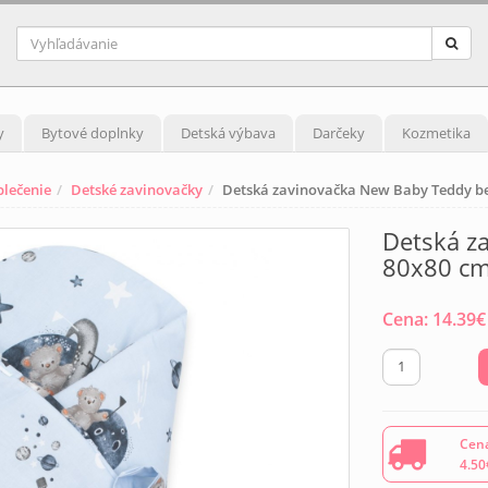
y
Bytové doplnky
Detská výbava
Darčeky
Kozmetika
blečenie
Detské zavinovačky
Detská zavinovačka New Baby Teddy be
Detská z
80x80 c
Cena:
14.39
€
Cena
4.50