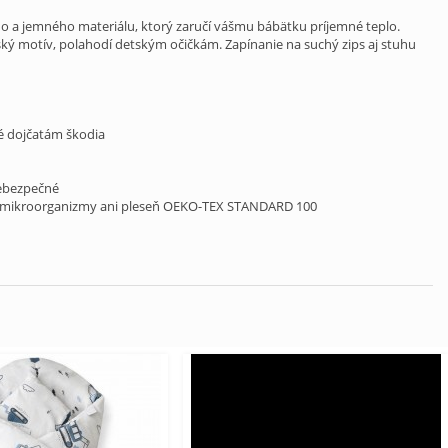
o a jemného materiálu, ktorý zaručí vášmu bábätku príjemné teplo.
tský motív, polahodí detským očičkám. Zapínanie na suchý zips aj stuhu
é dojčatám škodia
nebezpečné
iadne mikroorganizmy ani pleseň OEKO-TEX STANDARD 100