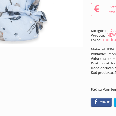
Bezp
tova
Det
Kategória:
NEW
Výrobca:
modr
Farba:
Materiál
: 100%
Pohlavie
: Pre v
Váha s balením
Dostupnosť
: Na
Doba doručeni
Kód produktu
:
Páči sa Vám ten
Zdieľať