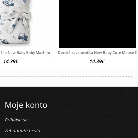
y
ačka New Baby Baby Machines 80x80 cm podľa obrázku
Detská zavinovačka New Baby Cute Mouse 8
14.39€
14.39€
Moje konto
Prihlásiť sa
Zabudnuté heslo