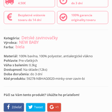
4.50€
do 3 dní
Bezplatné vrátenie
100% garancia
tovaru do 14 dní
originality tovaru
Detské zavinovačky
Kategória:
NEW BABY
Výrobca:
biela
Farba:
Materiál
: 100% bavlna, 100% polyester, antialergické vlákno
Pohlavie
: Pre všetkých
Váha s balením
: 0.3kg
Dostupnosť
: Na sklade (
12
ks)
Doba doručenia
: do 3 dní
Kód produktu
:
59278-NBHAG0020-minky-sner-zavin-bi
Páči sa Vám tento produkt? Ukážte ho priateľom!
Zdieľať
Tweet
+1