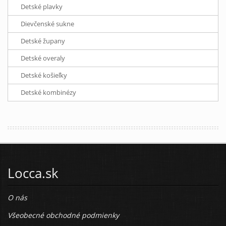
Detské plavky
Dievčenské sukne
Detské župany
Detské overaly
Detské košieľky
Detské kombinézy
Locca.sk
O nás
Všeobecné obchodné podmienky