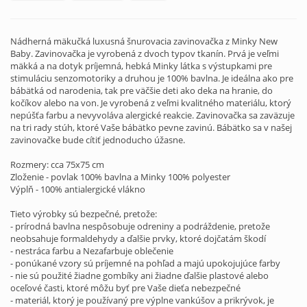
Nádherná mäkučká luxusná šnurovacia zavinovačka z Minky New
Baby. Zavinovačka je vyrobená z dvoch typov tkanín. Prvá je veľmi
mäkká a na dotyk príjemná, hebká Minky látka s výstupkami pre
stimuláciu senzomotoriky a druhou je 100% bavlna. Je ideálna ako pre
bábätká od narodenia, tak pre väčšie deti ako deka na hranie, do
kočíkov alebo na von. Je vyrobená z veľmi kvalitného materiálu, ktorý
nepúšťa farbu a nevyvoláva alergické reakcie. Zavinovačka sa zaväzuje
na tri rady stúh, ktoré Vaše bábätko pevne zavinú. Bábätko sa v našej
zavinovačke bude cítiť jednoducho úžasne.
Rozmery: cca 75x75 cm
Zloženie - povlak 100% bavlna a Minky 100% polyester
Výplň - 100% antialergické vlákno
Tieto výrobky sú bezpečné, pretože:
- prírodná bavlna nespôsobuje odreniny a podráždenie, pretože
neobsahuje formaldehydy a ďalšie prvky, ktoré dojčatám škodí
- nestráca farbu a Nezafarbuje oblečenie
- ponúkané vzory sú príjemné na pohľad a majú upokojujúce farby
- nie sú použité žiadne gombíky ani žiadne ďalšie plastové alebo
oceľové časti, ktoré môžu byť pre Vaše dieťa nebezpečné
- materiál, ktorý je používaný pre výplne vankúšov a prikrývok, je