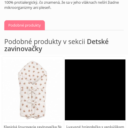
100% protialergický, čo znamená, že sa v jeho vláknach nešíri žiadne
mikroorganizmy ani pleseň.
Podobné produkty
Podobné produkty v sekcii
Detské
zavinovačky
Klasická šnurovacia zavinovačka New Baby srdiečka béžová
Luxusné hniezdočko s vankúšikom a 