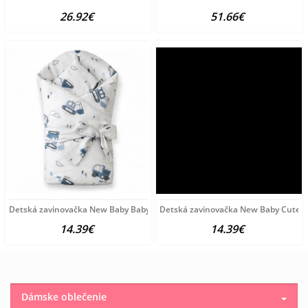
26.92€
51.66€
Detská zavinovačka New Baby Baby Machines 80x80 cm podľa obrázku
Detská zavinovačka New Baby Cute 
14.39€
14.39€
Dámske oblečenie