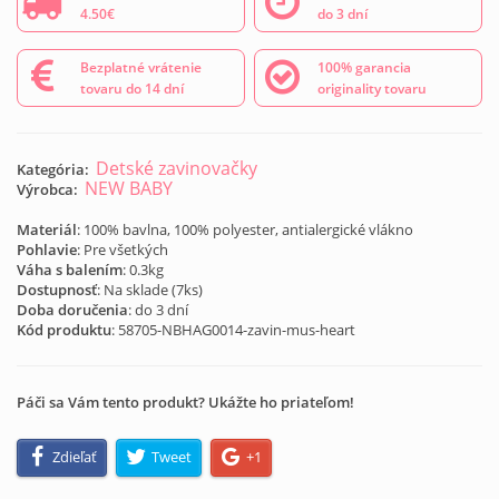
4.50€
do 3 dní
Bezplatné vrátenie
100% garancia
tovaru do 14 dní
originality tovaru
Detské zavinovačky
Kategória:
NEW BABY
Výrobca:
Materiál
: 100% bavlna, 100% polyester, antialergické vlákno
Pohlavie
: Pre všetkých
Váha s balením
: 0.3kg
Dostupnosť
: Na sklade (
7
ks)
Doba doručenia
: do 3 dní
Kód produktu
:
58705-NBHAG0014-zavin-mus-heart
Páči sa Vám tento produkt? Ukážte ho priateľom!
Zdieľať
Tweet
+1