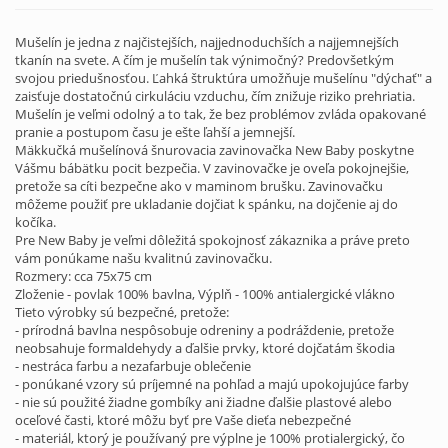
Mušelín je jedna z najčistejších, najjednoduchších a najjemnejších
tkanín na svete. A čím je mušelín tak výnimočný? Predovšetkým
svojou priedušnosťou. Ľahká štruktúra umožňuje mušelínu "dýchať" a
zaisťuje dostatočnú cirkuláciu vzduchu, čím znižuje riziko prehriatia.
Mušelín je veľmi odolný a to tak, že bez problémov zvláda opakované
pranie a postupom času je ešte ľahší a jemnejší.
Mäkkučká mušelínová šnurovacia zavinovačka New Baby poskytne
Vášmu bábätku pocit bezpečia. V zavinovačke je oveľa pokojnejšie,
pretože sa cíti bezpečne ako v maminom brušku. Zavinovačku
môžeme použiť pre ukladanie dojčiat k spánku, na dojčenie aj do
kočíka.
Pre New Baby je veľmi dôležitá spokojnosť zákaznika a práve preto
vám ponúkame našu kvalitnú zavinovačku.
Rozmery: cca 75x75 cm
Zloženie - povlak 100% bavlna, Výplň - 100% antialergické vlákno
Tieto výrobky sú bezpečné, pretože:
- prírodná bavlna nespôsobuje odreniny a podráždenie, pretože
neobsahuje formaldehydy a ďalšie prvky, ktoré dojčatám škodia
- nestráca farbu a nezafarbuje oblečenie
- ponúkané vzory sú príjemné na pohľad a majú upokojujúce farby
- nie sú použité žiadne gombíky ani žiadne ďalšie plastové alebo
oceľové časti, ktoré môžu byť pre Vaše dieťa nebezpečné
- materiál, ktorý je používaný pre výplne je 100% protialergický, čo