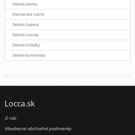
Detské plavky
Dievčenské sukne
Detské župany
Detské overaly
Detské košieľky
Detské kombinézy
Locca.sk
O nás
Všeobecné obchodné podmienky