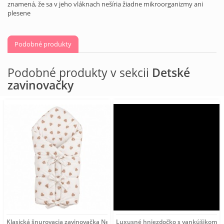
znamená, že sa v jeho vláknach nešíria žiadne mikroorganizmy ani
plesene
Podobné produkty
Podobné produkty v sekcii
Detské
zavinovačky
Klasická šnurovacia zavinovačka New Baby srdiečka béžová
Luxusné hniezdočko s vankúšikom a 