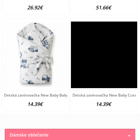
26.92€
51.66€
Detská zavinovačka New Baby Baby Machines 80x80 cm podľa obrázku
Detská zavinovačka New Baby Cute 
14.39€
14.39€
Dámske oblečenie