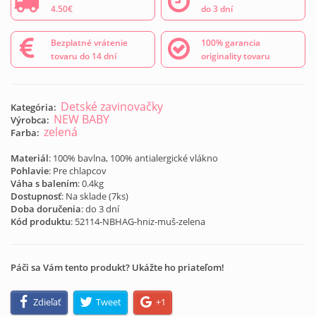
4.50€
do 3 dní
Bezplatné vrátenie
100% garancia
tovaru do 14 dní
originality tovaru
Detské zavinovačky
Kategória:
NEW BABY
Výrobca:
zelená
Farba:
Materiál
: 100% bavlna, 100% antialergické vlákno
Pohlavie
: Pre chlapcov
Váha s balením
: 0.4kg
Dostupnosť
: Na sklade (
7
ks)
Doba doručenia
: do 3 dní
Kód produktu
:
52114-NBHAG-hniz-muš-zelena
Páči sa Vám tento produkt? Ukážte ho priateľom!
Zdieľať
Tweet
+1