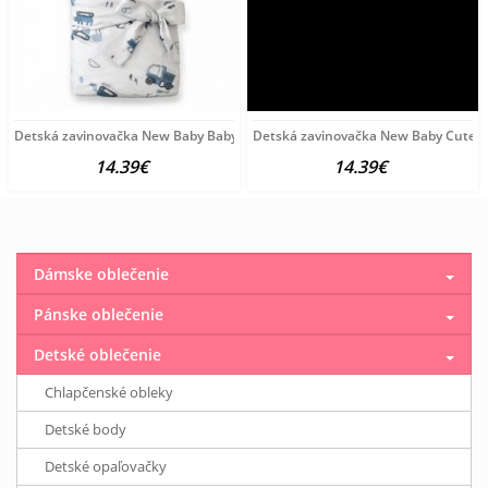
Detská zavinovačka New Baby Baby Machines 80x80 cm podľa obrázku
Detská zavinovačka New Baby Cute 
14.39€
14.39€
Dámske oblečenie
Pánske oblečenie
Detské oblečenie
Chlapčenské obleky
Detské body
Detské opaľovačky