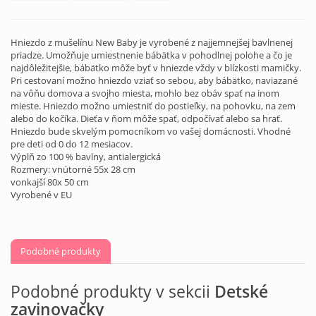
Hniezdo z mušelínu New Baby je vyrobené z najjemnejšej bavlnenej
priadze. Umožňuje umiestnenie bábätka v pohodlnej polohe a čo je
najdôležitejšie, bábätko môže byť v hniezde vždy v blízkosti mamičky.
Pri cestovaní možno hniezdo vziať so sebou, aby bábätko, naviazané
na vôňu domova a svojho miesta, mohlo bez obáv spať na inom
mieste. Hniezdo možno umiestniť do postieľky, na pohovku, na zem
alebo do kočíka. Dieťa v ňom môže spať, odpočívať alebo sa hrať.
Hniezdo bude skvelým pomocníkom vo vašej domácnosti. Vhodné
pre deti od 0 do 12 mesiacov.
Výplň zo 100 % bavlny, antialergická
Rozmery: vnútorné 55x 28 cm
vonkajší 80x 50 cm
Vyrobené v EU
Podobné produkty
Podobné produkty v sekcii
Detské
zavinovačky