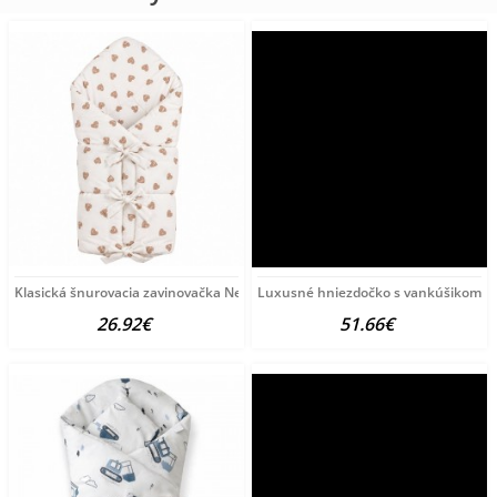
Klasická šnurovacia zavinovačka New Baby srdiečka béžová
Luxusné hniezdočko s vankúšikom a 
26.92€
51.66€