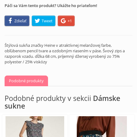
Páči sa Vám tento produkt? Ukážte ho priateľom!
Zdieľať
Tweet
+1
Štýlová sukňa značky Heine v atraktívnej melanžovej farbe,
obľúbenom pencil tvare a ozdobným riasením v páse. Švový zips a
razporok vzadu. dĺžka 68 cm, príjemný džersej vyrobený zo 75%
polyester / 25% viskózy
Podobné produkty
Podobné produkty v sekcii
Dámske
sukne