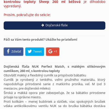
kontrolou teploty Sheep 260 ml béžová
je dlhodobo
vypredaný.
Prosím, pokračujte do sekcie:
Dojčenské fľaše
Páči sa Vám tento produkt? Ukážte ho priateľom!
Zdieľať
Tweet
+1
Dojčenská fľaša NUK Perfect Match, s mäkkým silikónovým
cumlíkom, 260 ml, s kontrolou teploty
Obzvlášť mäkký a flexibilný cumlík sa prispôsobí bábätku
Cumlík je vyrobený z tenkého, veľmi pružného materiálu, ktorý
napodobňuje prirodzené sanie z matkinho prsníka, veľ. M (od 3
mesiacov, pre dojčenské mlieko)
Široká a mäkká opora pier zabezpečuje, že sa bábätko prirodzene
prisaje na správne miesto.
Proti kolikám – menej bubliniek a slzičiek, viac spokojných brušiek
vďaka antikolikovému ventilu NUK sa do bruška bábätka dostáva