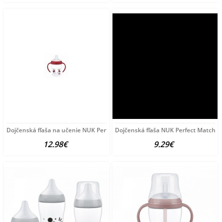
Dojčenská fľaša na učenie NUK Perfect Match DISNEY
Dojčenská fľaša NUK Perfect Match 
12.98€
9.29€