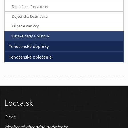
Detské osušky a deky
Dojčenská kozmetika
Kúpacie vaničky
Detské riady a príbory
Tehotenské doplnky
Tehotenské oblečenie
Locca.sk
O nás
Všeobecné obchodné podmienky