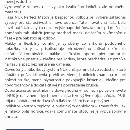
menej vzduchu
Vyrobené v Nemecku – z vysoko kvalitného ľahkého, ale odolného
materiálu
Fľaša NUK Perfect Match je bezpečnou voľbou pri výbere základnej
výbavy pre starostlivosť o novorodenca. Táto inovatívna fľaša bola
navrhnutá tak, aby čo najvernejšie napodobňovala pocit pri dojčení a
pomáhala tak uľahčiť jemný prechod medzi dojčením a kŕmením z
fľaše – pre bábätko aj rodičov.
Mäkký a flexibilný cumlík je vyrobený zo silikónu podobného
pokožke, ktorý sa prispôsobuje prirodzenému spôsobu kŕmenia
dieťaťa. V kombinácii s mäkkou a širokou oporou pier podporuje
inštinktívne prisatie – ideálne pre rodiny, ktoré prechádzajú z prsníka
na fľašu a späť, bez narušenia kŕmenia.
Osvedčený antikolikový systém NUK znižuje množstvo vzduchu, ktoré
bábätko počas kŕmenia prehltne. Menej bubliniek znamená menej
bolesti bruška, menej plynatosti a pokojnejšie kŕmenie – ideálne pre
novorodencov a dojčatá citlivé na podráždenie bruška.
Odporúčaná zdravotníkmi a dôveryhodná v rodinách po celom svete
– NUK je č. 1 v nemeckých nemocniciach vo výžive dojčiat. Vďaka 98 %
prijatiu bábätkami dodáva táto fľaša rodičom istotu pri výbere.
Indikátor kontroly teploty je praktickým doplnkom – zmení farbu, ak
je mlieko príliš horúce, vďaka čomu máte istotu, že je výživa správne
ohriata.