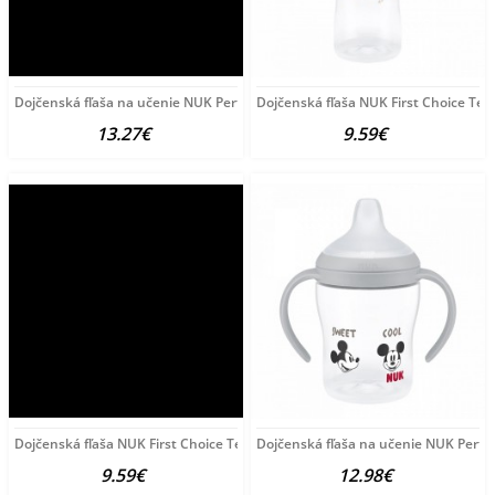
Dojčenská fľaša na učenie NUK Perfect Match DISNEY
Dojčenská fľaša NUK First Choice Te
13.27€
9.59€
Dojčenská fľaša NUK First Choice Temperature Control
Dojčenská fľaša na učenie NUK Perfe
9.59€
12.98€