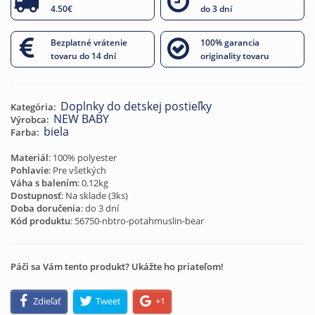
4.50€
do 3 dní
Bezplatné vrátenie
100% garancia
tovaru do 14 dní
originality tovaru
Doplnky do detskej postieľky
Kategória:
NEW BABY
Výrobca:
biela
Farba:
Materiál
: 100% polyester
Pohlavie
: Pre všetkých
Váha s balením
: 0.12kg
Dostupnosť
: Na sklade (
3
ks)
Doba doručenia
: do 3 dní
Kód produktu
:
56750-nbtro-potahmuslin-bear
Páči sa Vám tento produkt? Ukážte ho priateľom!
Zdieľať
Tweet
+1