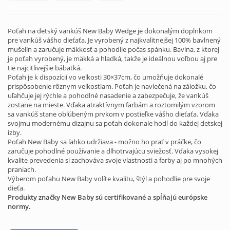
Poťah na detský vankúš New Baby Wedge je dokonalým doplnkom
pre vankúš vášho dieťaťa. Je vyrobený z najkvalitnejšej 100% bavlnený
mušelín a zaručuje mäkkosť a pohodlie počas spánku. Bavlna, z ktorej
je poťah vyrobený, je mäkká a hladká, takže je ideálnou voľbou aj pre
tie najcitlivejšie bábätká.
Poťah je k dispozícii vo veľkosti 30×37cm, čo umožňuje dokonalé
prispôsobenie rôznym veľkostiam. Poťah je navlečená na záložku, čo
uľahčuje jej rýchle a pohodlné nasadenie a zabezpečuje, že vankúš
zostane na mieste. Vďaka atraktívnym farbám a roztomilým vzorom
sa vankúš stane obľúbeným prvkom v postieľke vášho dieťaťa. Vďaka
svojmu modernému dizajnu sa poťah dokonale hodí do každej detskej
izby.
Poťah New Baby sa ľahko udržiava - možno ho prať v práčke, čo
zaručuje pohodlné používanie a dlhotrvajúcu sviežosť. Vďaka vysokej
kvalite prevedenia si zachováva svoje vlastnosti a farby aj po mnohých
praniach.
Výberom poťahu New Baby volíte kvalitu, štýl a pohodlie pre svoje
dieťa.
Produkty značky New Baby sú certifikované a spĺňajú európske
normy.