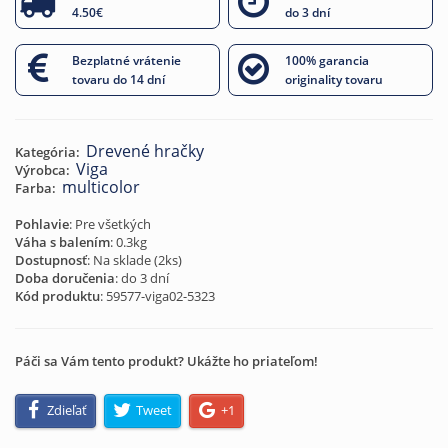
4.50€
do 3 dní
Bezplatné vrátenie
100% garancia
tovaru do 14 dní
originality tovaru
Drevené hračky
Kategória:
Viga
Výrobca:
multicolor
Farba:
Pohlavie
: Pre všetkých
Váha s balením
: 0.3kg
Dostupnosť
: Na sklade (
2
ks)
Doba doručenia
: do 3 dní
Kód produktu
:
59577-viga02-5323
Páči sa Vám tento produkt? Ukážte ho priateľom!
Zdieľať
Tweet
+1