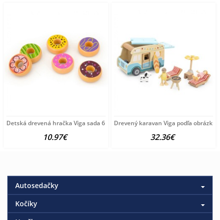
Detská drevená hračka Viga sada 6 drevených donutov multicolor
Drevený karavan Viga podľa obrázku
10.97€
32.36€
Autosedačky
Kočíky