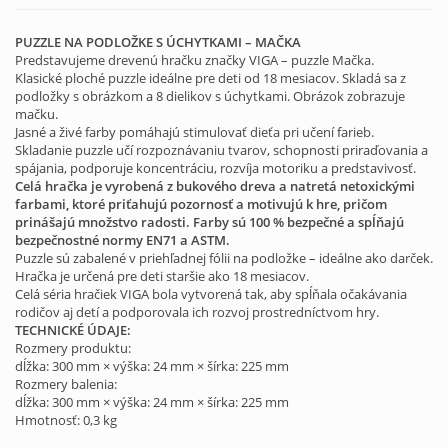
PUZZLE NA PODLOŽKE S ÚCHYTKAMI – MAČKA
Predstavujeme drevenú hračku značky VIGA – puzzle Mačka.
Klasické ploché puzzle ideálne pre deti od 18 mesiacov. Skladá sa z
podložky s obrázkom a 8 dielikov s úchytkami. Obrázok zobrazuje
mačku.
Jasné a živé farby pomáhajú stimulovať dieťa pri učení farieb.
Skladanie puzzle učí rozpoznávaniu tvarov, schopnosti priraďovania a
spájania, podporuje koncentráciu, rozvíja motoriku a predstavivosť.
Celá hračka je vyrobená z bukového dreva a natretá netoxickými
farbami, ktoré priťahujú pozornosť a motivujú k hre, pričom
prinášajú množstvo radosti. Farby sú 100 % bezpečné a spĺňajú
bezpečnostné normy EN71 a ASTM.
Puzzle sú zabalené v priehľadnej fólii na podložke – ideálne ako darček.
Hračka je určená pre deti staršie ako 18 mesiacov.
Celá séria hračiek VIGA bola vytvorená tak, aby spĺňala očakávania
rodičov aj detí a podporovala ich rozvoj prostredníctvom hry.
TECHNICKÉ ÚDAJE:
Rozmery produktu:
dĺžka: 300 mm × výška: 24 mm × šírka: 225 mm
Rozmery balenia:
dĺžka: 300 mm × výška: 24 mm × šírka: 225 mm
Hmotnosť: 0,3 kg