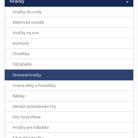
Hračky
Hračky do vody
Elektrické vozidlá
Hračky na von
Kolotoče
Chodítka
Odrážadlá
Drevené hračky
Hracie deky a hrazdičky
Bábiky
Detské spoločenské hry
Hry na profesie
Hračky pre bábätká
Edukačné hračky