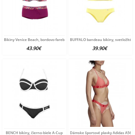
Bikiny Venice Beach, bordovo-farebné D-Cup
BUFFALO bandeau bikiny, svetložlté 
43.90€
39.90€
BENCH bikiny, čierno-biele A-Cup
Dámske športové plavky Adidas A561