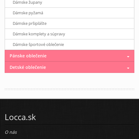
Dámske župany
Dámske pyžamá
Dámske pršiplášte
Dámske komplety a súpravy
Dámske športové oblečenie
Pánske oblečenie
Detské oblečenie
Locca.sk
O nás