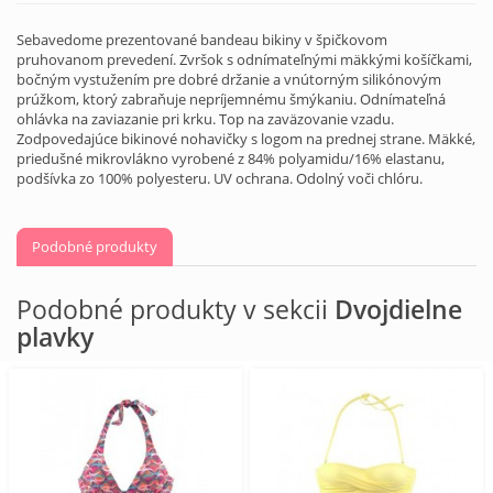
Sebavedome prezentované bandeau bikiny v špičkovom
pruhovanom prevedení. Zvršok s odnímateľnými mäkkými košíčkami,
bočným vystužením pre dobré držanie a vnútorným silikónovým
prúžkom, ktorý zabraňuje nepríjemnému šmýkaniu. Odnímateľná
ohlávka na zaviazanie pri krku. Top na zaväzovanie vzadu.
Zodpovedajúce bikinové nohavičky s logom na prednej strane. Mäkké,
priedušné mikrovlákno vyrobené z 84% polyamidu/16% elastanu,
podšívka zo 100% polyesteru. UV ochrana. Odolný voči chlóru.
Podobné produkty
Podobné produkty v sekcii
Dvojdielne
plavky