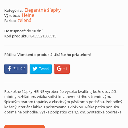
Elegantné šľapky
Kategória:
Heine
Výrobca:
zelená
Farba:
Dostupnosť
: do 10 dní
Kód produktu
:
8435521306515
Páči sa Vám tento produkt? Ukážte ho priateľom!
Zdieľať
Tweet
+1
Rozkošné šľapky HEINE vyrobené z vysoko kvalitnej kože s bzvlášť
módny. vzhľadom, vďaka sofistikovanému strihu s trendovým,
špicatým tvarom topánky a elastickým pásikom s potlačou. Pohodlný
kožený interiér s ľahkou polstrovanou vložkou. Nízka pätka ponúka
optimálne pohodlie. Výška podpätku cca 1,5 cm. Syntetická podrážka.