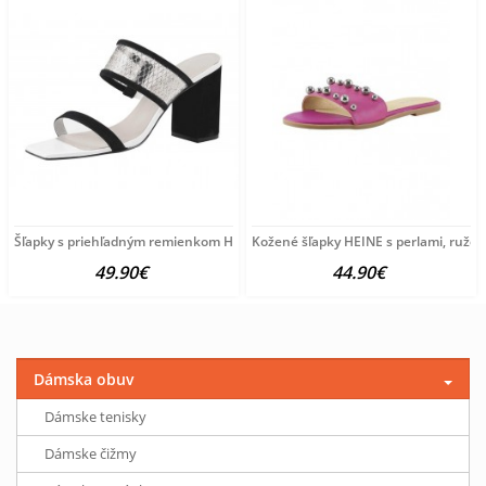
Šľapky s priehľadným remienkom Heine, čierno-biele
Kožené šľapky HEINE s perlami, ružov
49.90€
44.90€
Dámska obuv
Dámske tenisky
Dámske čižmy