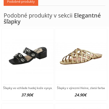
Podobné produkty
Podobné produkty v sekcii
Elegantné
šľapky
Šľapky vo vzhľade hadej kože xyxyx, čierna
Šľapky s výrezmi Heine, zlatá farba
37.90€
24.90€