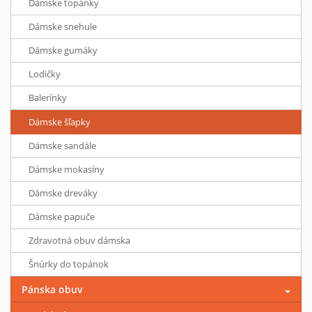
Dámske topánky
Dámske snehule
Dámske gumáky
Lodičky
Balerínky
Dámske šľapky
Dámske sandále
Dámske mokasíny
Dámske dreváky
Dámske papuče
Zdravotná obuv dámska
Šnúrky do topánok
Pánska obuv