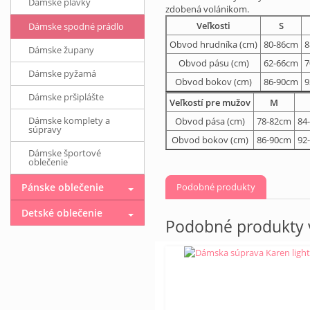
Dámske plavky
zdobená volánikom.
Veľkosti
S
Dámske spodné prádlo
Obvod hrudníka (cm)
80-86cm
8
Dámske župany
Obvod pásu (cm)
62-66cm
7
Dámske pyžamá
Obvod bokov (cm)
86-90cm
9
Dámske pršiplášte
Veľkostí pre mužov
M
Dámske komplety a
Obvod pása (cm)
78-82cm
84
súpravy
Obvod bokov (cm)
86-90cm
92
Dámske športové
oblečenie
Pánske oblečenie
Podobné produkty
Detské oblečenie
Podobné produkty v