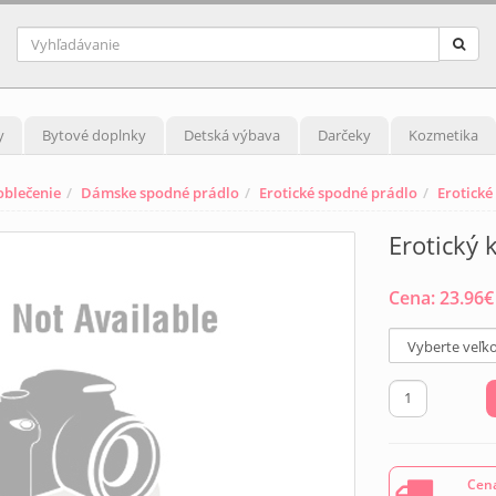
y
Bytové doplnky
Detská výbava
Darčeky
Kozmetika
blečenie
Dámske spodné prádlo
Erotické spodné prádlo
Erotické
Erotický 
Cena:
23.96
€
Cena