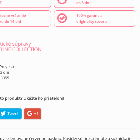
€
do 3 dní
latné vrátenie
100% garancia
ru do 14 dní
originality tovaru
tické súpravy
LINE COLLECTION
Polyester
 3 dní
13055
to produkt? Ukážte ho priateľom!
Tweet
+1
ody je lemované červenou páskou. Košíčky sú prestrihnuté a suknička je