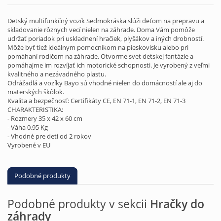
Detský multifunkčný vozík Sedmokráska slúži deťom na prepravu a
skladovanie rôznych vecí nielen na záhrade. Doma Vám pomôže
udržať poriadok pri uskladnení hračiek, plyšákov a iných drobností.
Môže byť tiež ideálnym pomocníkom na pieskovisku alebo pri
pomáhaní rodičom na záhrade. Otvorme svet detskej fantázie a
pomáhajme im rozvíjať ich motorické schopnosti. Je vyrobený z veľmi
kvalitného a nezávadného plastu.
Odrážadlá a vozíky Bayo sú vhodné nielen do domácností ale aj do
materských škôlok.
Kvalita a bezpečnosť: Certifikáty CE, EN 71-1, EN 71-2, EN 71-3
CHARAKTERISTIKA:
- Rozmery 35 x 42 x 60 cm
- Váha 0,95 Kg
- Vhodné pre deti od 2 rokov
Vyrobené v EU
Podobné produkty
Podobné produkty v sekcii
Hračky do
záhrady