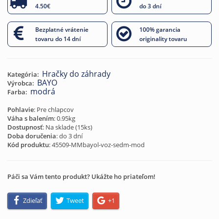
4.50€
do 3 dní
Bezplatné vrátenie
100% garancia
tovaru do 14 dní
originality tovaru
Hračky do záhrady
Kategória:
BAYO
Výrobca:
modrá
Farba:
Pohlavie
: Pre chlapcov
Váha s balením
: 0.95kg
Dostupnosť
: Na sklade (
15
ks)
Doba doručenia
: do 3 dní
Kód produktu
:
45509-MMbayol-voz-sedm-mod
Páči sa Vám tento produkt? Ukážte ho priateľom!
Zdieľať
Tweet
+1