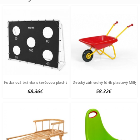
Futbalová bránka s terčovou plachtou Baby Mix black multicolor
Detský záhradný fúrik plastový Milly M
68.36€
58.32€