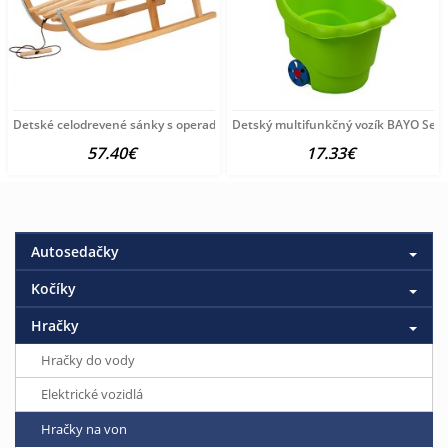
Detské celodrevené sánky s operadlom a povrázkom BAYO 90
Detský multifunkčný vozík BAYO Sed
57.40€
17.33€
Autosedačky
Kočíky
Hračky
Hračky do vody
Elektrické vozidlá
Hračky na von