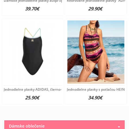
Dámske jednodielne plavky auqa-Speed A2761
Rebrované jednodielne plavky "ADICO
39.70€
29.90€
Jednodielne plavky ADIDAS, čierno-farebné
Jednodielne plavky s potlačou HEINE,
25.90€
34.90€
Dámske oblečenie