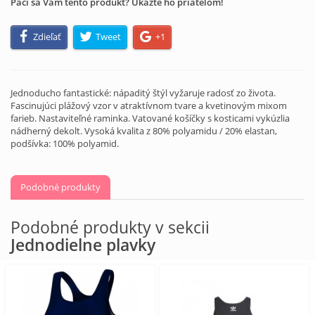
Páči sa Vám tento produkt? Ukážte ho priateľom!
Zdieľať
Tweet
+1
Jednoducho fantastické: nápaditý štýl vyžaruje radosť zo života.
Fascinujúci plážový vzor v atraktívnom tvare a kvetinovým mixom
farieb. Nastaviteľné raminka. Vatované košíčky s kosticami vykúzlia
nádherný dekolt. Vysoká kvalita z 80% polyamidu / 20% elastan,
podšívka: 100% polyamid.
Podobné produkty
Podobné produkty v sekcii
Jednodielne plavky