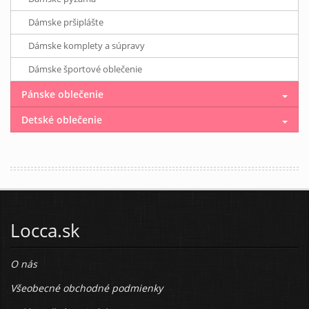
Dámske pršiplášte
Dámske komplety a súpravy
Dámske športové oblečenie
Pánske oblečenie
Detské oblečenie
Locca.sk
O nás
Všeobecné obchodné podmienky