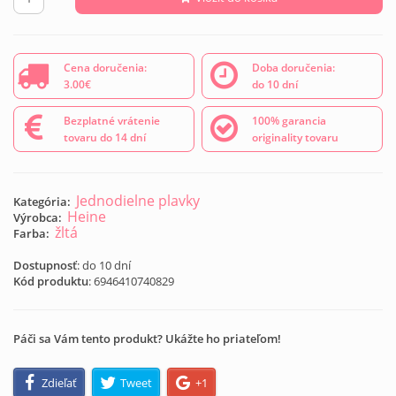
Cena doručenia:
Doba doručenia:
3.00€
do 10 dní
Bezplatné vrátenie
100% garancia
tovaru do 14 dní
originality tovaru
Jednodielne plavky
Kategória:
Heine
Výrobca:
žltá
Farba:
Dostupnosť
: do 10 dní
Kód produktu
:
6946410740829
Páči sa Vám tento produkt? Ukážte ho priateľom!
Zdieľať
Tweet
+1