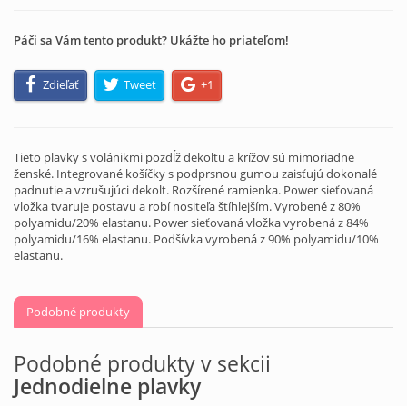
Páči sa Vám tento produkt? Ukážte ho priateľom!
Zdieľať
Tweet
+1
Tieto plavky s volánikmi pozdĺž dekoltu a krížov sú mimoriadne
ženské. Integrované košíčky s podprsnou gumou zaisťujú dokonalé
padnutie a vzrušujúci dekolt. Rozšírené ramienka. Power sieťovaná
vložka tvaruje postavu a robí nositeľa štíhlejším. Vyrobené z 80%
polyamidu/20% elastanu. Power sieťovaná vložka vyrobená z 84%
polyamidu/16% elastanu. Podšívka vyrobená z 90% polyamidu/10%
elastanu.
Podobné produkty
Podobné produkty v sekcii
Jednodielne plavky