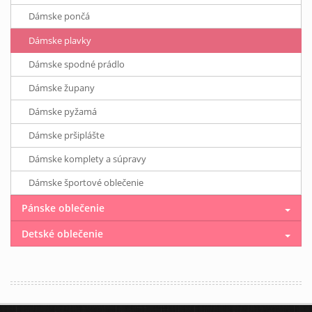
Dámske pončá
Dámske plavky
Dámske spodné prádlo
Dámske župany
Dámske pyžamá
Dámske pršiplášte
Dámske komplety a súpravy
Dámske športové oblečenie
Pánske oblečenie
Detské oblečenie