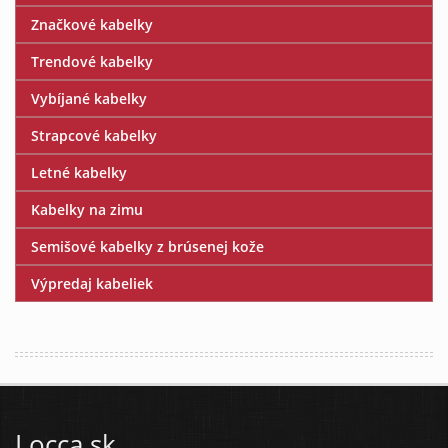
Značkové kabelky
Trendové kabelky
Vybíjané kabelky
Strapcové kabelky
Letné kabelky
Kabelky na zimu
Semišové kabelky z brúsenej kože
Výpredaj kabeliek
Locca.sk