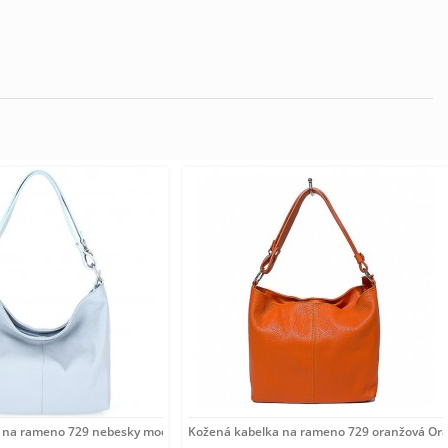
 na rameno 729 nebesky modrá Nebesky modrá
Kožená kabelka na rameno 729 oranžová Or