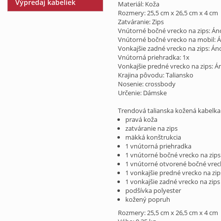
Výpredaj kabeliek
Materiál: Koža
Rozmery: 25,5 cm x 26,5 cm x 4 cm
Zatváranie: Zips
Vnútorné bočné vrecko na zips: Án
Vnútorné bočné vrecko na mobil: 
Vonkajšie zadné vrecko na zips: Án
Vnútorná priehradka: 1x
Vonkajšie predné vrecko na zips: Á
Krajina pôvodu: Taliansko
Nosenie: crossbody
Určenie: Dámske
Trendová talianska kožená kabelka
pravá koža
zatváranie na zips
mäkká konštrukcia
1 vnútorná priehradka
1 vnútorné bočné vrecko na zips
1 vnútorné otvorené bočné vrec
1 vonkajšie predné vrecko na zip
1 vonkajšie zadné vrecko na zips
podšívka polyester
kožený popruh
Rozmery: 25,5 cm x 26,5 cm x 4 cm