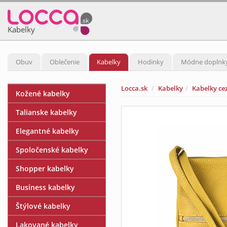
Kabelky
Obuv
Oblečenie
Kabelky
Hodinky
Módne doplnk
Locca.sk
Kabelky
Kabelky ce
Kožené kabelky
Talianske kabelky
Elegantné kabelky
Spoločenské kabelky
Shopper kabelky
Business kabelky
Štýlové kabelky
Lakované kabelky