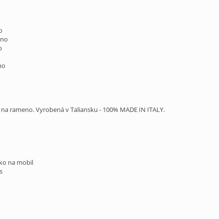
o
Áno
o
no
 na rameno. Vyrobená v Taliansku - 100% MADE IN ITALY.
ko na mobil
s