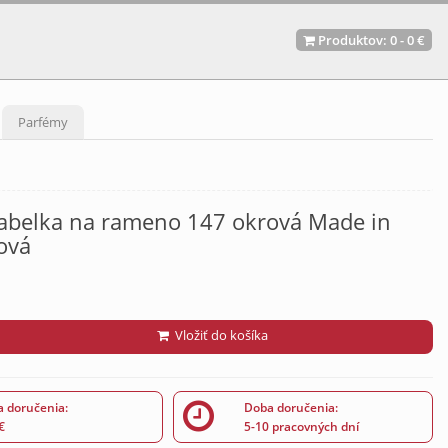
Produktov:
0
-
0 €
Parfémy
abelka na rameno 147 okrová Made in
rová
Vložiť do košíka
 doručenia:
Doba doručenia:
€
5-10 pracovných dní