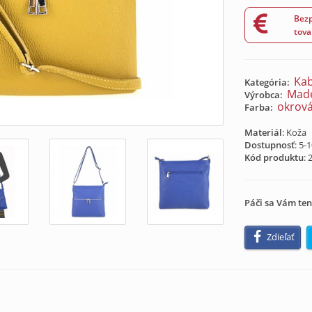
Bezp
tova
Kab
Kategória:
Made
Výrobca:
okrov
Farba:
Materiál
: Koža
Dostupnosť
: 5-
Kód produktu
:
Páči sa Vám ten
Zdieľať