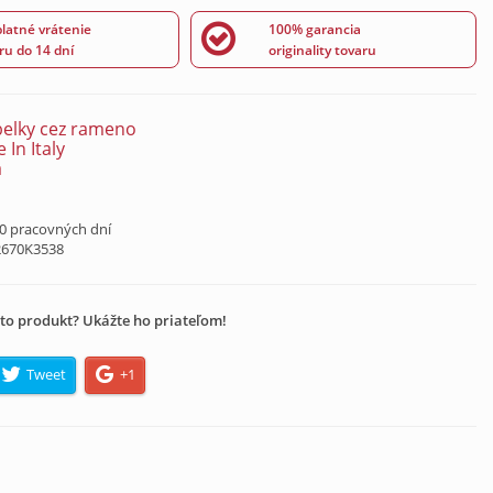
latné vrátenie
100% garancia
ru do 14 dní
originality tovaru
elky cez rameno
 In Italy
á
10 pracovných dní
2670K3538
to produkt? Ukážte ho priateľom!
Tweet
+1