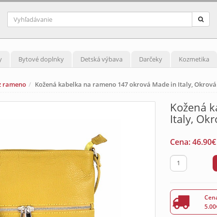
y
Bytové doplnky
Detská výbava
Darčeky
Kozmetika
z rameno
Kožená kabelka na rameno 147 okrová Made in Italy, Okrová
Kožená k
Italy, Ok
Cena:
46.90
€
Cena
5.00