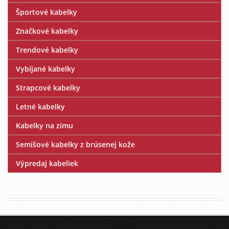
Športové kabelky
Značkové kabelky
Trendové kabelky
Vybíjané kabelky
Strapcové kabelky
Letné kabelky
Kabelky na zimu
Semišové kabelky z brúsenej kože
Výpredaj kabeliek