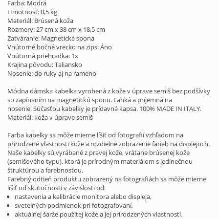
Farba: Modrá
Hmotnosť: 0,5 kg
Materiál: Brúsená koža
Rozmery: 27 cm x 38 cm x 18,5 cm
Zatváranie: Magnetická spona
Vnútorné bočné vrecko na zips: Áno
Vnútorná priehradka: 1x
Krajina pôvodu: Taliansko
Nosenie: do ruky aj na rameno
Módna dámska kabelka vyrobená z kože v úprave semiš bez podšívky
so zapínaním na magnetickú sponu. Ľahká a príjemná na
nosenie. Súčasťou kabelky je prídavná kapsa. 100% MADE IN ITALY.
Materiál: koža v úprave semiš
Farba kabelky sa môže mierne líšiť od fotografií vzhľadom na
prirodzené vlastnosti kože a rozdielne zobrazenie farieb na displejoch.
Naše kabelky sú vyrábané z pravej kože, vrátane brúsenej kože
(semišového typu), ktorá je prírodným materiálom s jedinečnou
štruktúrou a farebnosťou.
Farebný odtieň produktu zobrazený na fotografiách sa môže mierne
líšiť od skutočnosti v závislosti od:
nastavenia a kalibrácie monitora alebo displeja,
svetelných podmienok pri fotografovaní,
aktuálnej šarže použitej kože a jej prirodzených vlastností.