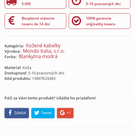
5.00€
5-10 pracovných dní
Bezplatné vrátenie
100% garancia
tovaru do 14 dní
originality tovaru
Kožené kabelky
Kategória:
Mondo Italia, s.r.o.
Výrobca:
Blankytna modrá
Farba:
Materiál
: Koža
Dostupnosť
: 5-10 pracovných dní
Kód produktu
:
13897K29383
Páči sa Vám tento produkt? Ukážte ho priateľom!
Zdieľať
Tweet
+1