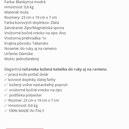
Farba: Blankytna modrá
Hmotnosť: 0,6 kg
Materiál: Koža
Rozmery: 23 cm x 19 cm x 7 cm
Farba kovových doplnkov: Zlatá
Zatváranie: Zips/Magnetická spona
Vnútorné bočné vrecko na zips: Áno
Vnútorná priehradka: 1x
Krajina pôvodu: Taliansko
Nosenie: do ruky aj na rameno
Určenie: Dámske
Motív: Jednofarebný
Elegantná
talianska kožená kabelka do ruky aj na rameno
.
✅ pravá kože potlač dolár
✅ kovové doplnky zlatej farby
✅ kožený voľne nastaviteľný popruh
✅ vnútorné bočné vrecko na zips
✅ podšívka polyester
✅ Rozmer: 23 cm x 19 cm x 7 cm
✅ Hmotnosť: 0,6 kg
✅ 100% MADE IN ITALY