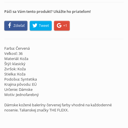
Páči sa Vám tento produkt? Ukážte ho priateľom!
Zdieľať
Tweet
+1
Farba: Červená
Veľkosť: 36
Materiál: Koža
Štýl: klasický
Zvršok: Koža
Stielka: Koža
Podošva: Syntetika
Krajina pôvodu: EÚ
Určenie: Dámske
Motív: Jednofarebný
Dámske kožené baleríny červenej farby vhodné na každodenné
nosenie. Talianskej značky THE FLEXX.