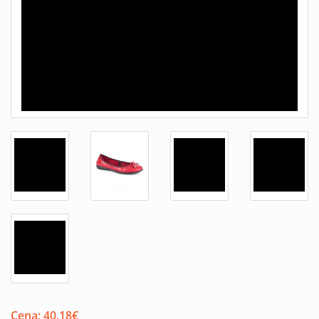
Cena:
40.18
€