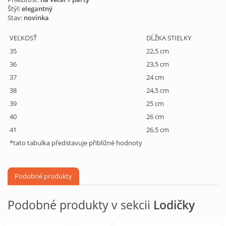
Štýl:
elegantný
Stav:
novinka
VEĽKOSŤ
DĹŽKA STIELKY
35
22,5 cm
36
23,5 cm
37
24 cm
38
24,5 cm
39
25 cm
40
26 cm
41
26,5 cm
*tato tabulka představuje přibližné hodnoty
Podobné produkty
Podobné produkty v sekcii
Lodičky