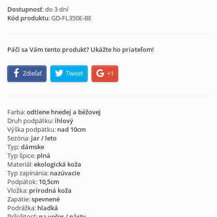
Dostupnosť
: do 3 dní
Kód produktu
:
GD-FL350E-BE
Páči sa Vám tento produkt? Ukážte ho priateľom!
Zdieľať
Tweet
+1
Farba:
odtiene hnedej a béžovej
Druh podpätku:
ihlový
Výška podpätku:
nad 10cm
Sezóna:
jar / leto
Typ:
dámske
Typ špice:
plná
Materiál:
ekologická koža
Typ zapínánia:
nazúvacie
Podpätok:
10,5cm
Vložka:
prírodná koža
Zapätie:
spevnené
Podrážka:
hladká
Príležitosť:
na večer / párty