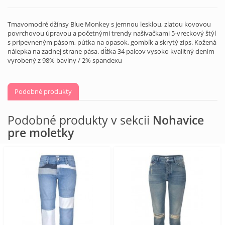
Tmavomodré džínsy Blue Monkey s jemnou lesklou, zlatou kovovou
povrchovou úpravou a početnými trendy našívačkami 5-vreckový štýl
s pripevneným pásom, pútka na opasok, gombík a skrytý zips. Kožená
nálepka na zadnej strane pása. dĺžka 34 palcov vysoko kvalitný denim
vyrobený z 98% bavlny / 2% spandexu
Podobné produkty
Podobné produkty v sekcii
Nohavice
pre moletky