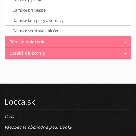
Dámske pršiplášte
Dámske komplety a súpravy
Dámske športové oblečenie
Pánske oblečenie
Detské oblečenie
Locca.sk
O nás
Všeobecné obchodné podmienky