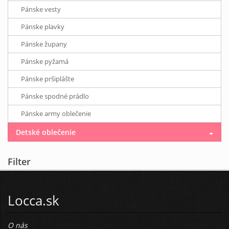
Pánske vesty
Pánske plavky
Pánske župany
Pánske pyžamá
Pánske pršiplášte
Pánske spodné prádlo
Pánske army oblečenie
Detské oblečenie
Filter
Locca.sk
O nás