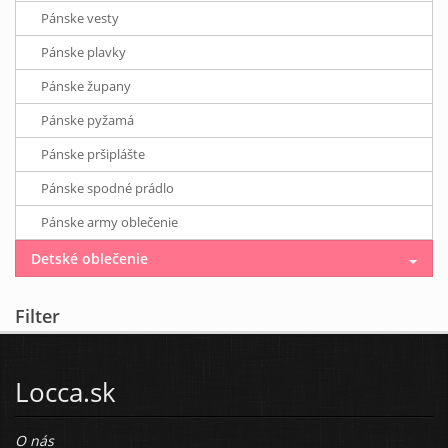
Pánske vesty
Pánske plavky
Pánske župany
Pánske pyžamá
Pánske pršiplášte
Pánske spodné prádlo
Pánske army oblečenie
Detské oblečenie
Filter
Locca.sk
O nás