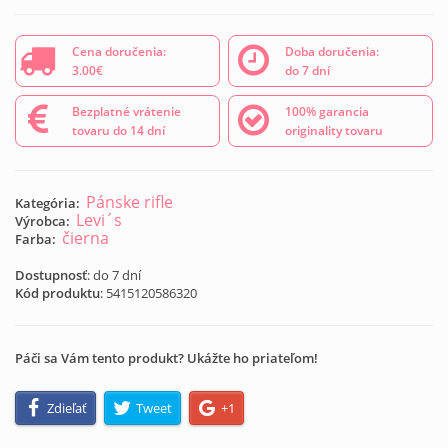
Cena doručenia:
Doba doručenia:
3.00€
do 7 dní
Bezplatné vrátenie
100% garancia
tovaru do 14 dní
originality tovaru
Pánske rifle
Kategória:
Levi´s
Výrobca:
čierna
Farba:
Dostupnosť
: do 7 dní
Kód produktu
:
5415120586320
Páči sa Vám tento produkt? Ukážte ho priateľom!
Zdieľať
Tweet
+1