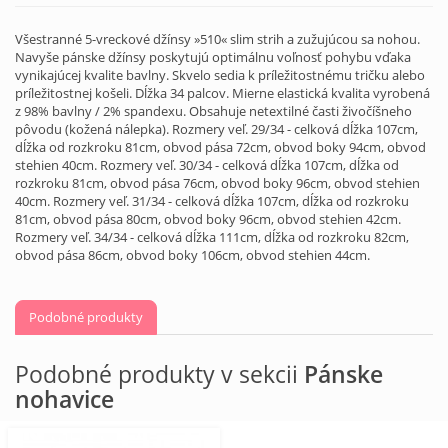
Všestranné 5-vreckové džínsy »510« slim strih a zužujúcou sa nohou.
Navyše pánske džínsy poskytujú optimálnu voľnosť pohybu vďaka
vynikajúcej kvalite bavlny. Skvelo sedia k príležitostnému tričku alebo
príležitostnej košeli. Dĺžka 34 palcov. Mierne elastická kvalita vyrobená
z 98% bavlny / 2% spandexu. Obsahuje netextilné časti živočíšneho
pôvodu (kožená nálepka). Rozmery veľ. 29/34 - celková dĺžka 107cm,
dĺžka od rozkroku 81cm, obvod pása 72cm, obvod boky 94cm, obvod
stehien 40cm. Rozmery veľ. 30/34 - celková dĺžka 107cm, dĺžka od
rozkroku 81cm, obvod pása 76cm, obvod boky 96cm, obvod stehien
40cm. Rozmery veľ. 31/34 - celková dĺžka 107cm, dĺžka od rozkroku
81cm, obvod pása 80cm, obvod boky 96cm, obvod stehien 42cm.
Rozmery veľ. 34/34 - celková dĺžka 111cm, dĺžka od rozkroku 82cm,
obvod pása 86cm, obvod boky 106cm, obvod stehien 44cm.
Podobné produkty
Podobné produkty v sekcii
Pánske
nohavice