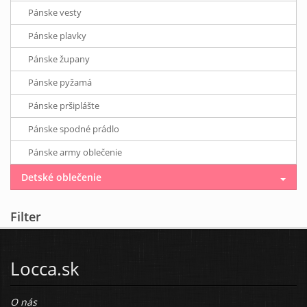
Pánske vesty
Pánske plavky
Pánske župany
Pánske pyžamá
Pánske pršiplášte
Pánske spodné prádlo
Pánske army oblečenie
Detské oblečenie
Filter
Locca.sk
O nás