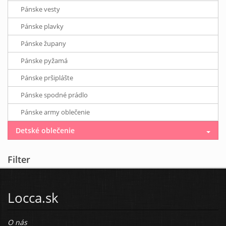
Pánske vesty
Pánske plavky
Pánske župany
Pánske pyžamá
Pánske pršiplášte
Pánske spodné prádlo
Pánske army oblečenie
Detské oblečenie
Filter
Locca.sk
O nás