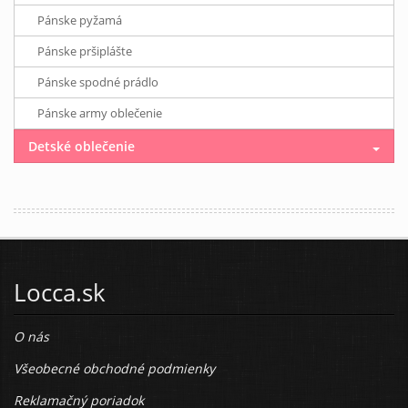
Pánske pyžamá
Pánske pršiplášte
Pánske spodné prádlo
Pánske army oblečenie
Detské oblečenie
Locca.sk
O nás
Všeobecné obchodné podmienky
Reklamačný poriadok