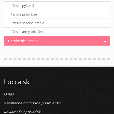
Pánske pyžamá
Pánske pršiplášte
Pánske spodné prádlo
Pánske army oblečenie
Detské oblečenie
Locca.sk
O nás
Všeobecné obchodné podmienky
Reklamačný poriadok