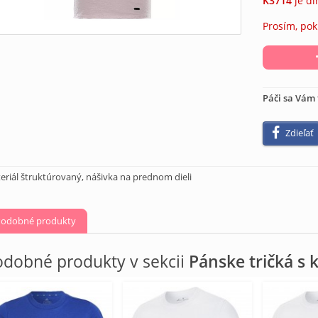
K3714
je d
Prosím, pok
Páči sa Vám 
Zdieľať
eriál štruktúrovaný, nášivka na prednom dieli
odobné produkty
dobné produkty v sekcii
Pánske tričká s