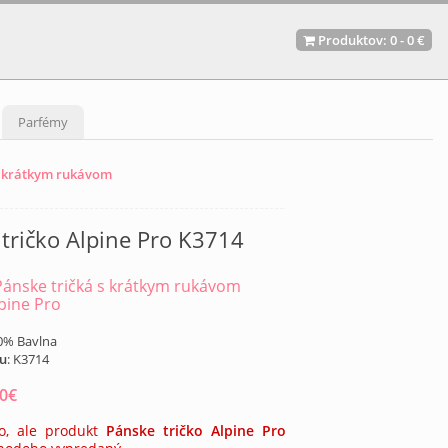
Produktov:
0
-
0 €
Parfémy
s krátkym rukávom
tričko Alpine Pro K3714
Pánske tričká s krátkym rukávom
pine Pro
00% Bavlna
tu
:
K3714
80
€
o, ale produkt
Pánske tričko Alpine Pro