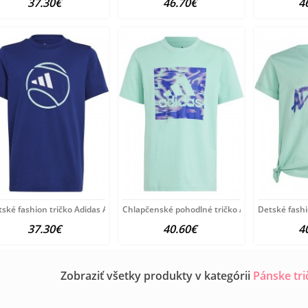
37.30€
46.70€
4
ské fashion tričko Adidas A6215
Chlapčenské pohodlné tričko Adidas A6210
Detské fashi
37.30€
40.60€
4
Zobraziť všetky produkty v kategórii
Pánske tr