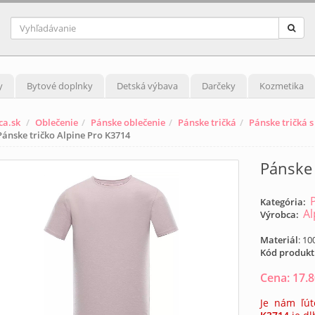
y
Bytové doplnky
Detská výbava
Darčeky
Kozmetika
ca.sk
Oblečenie
Pánske oblečenie
Pánske tričká
Pánske tričká 
Pánske tričko Alpine Pro K3714
Pánske 
Kategória:
Al
Výrobca:
Materiál
: 1
Kód produk
Cena:
17.
Je nám ľút