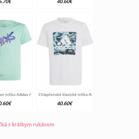
6.70€
40.60€
on tričko Adidas A6204
Chlapčenské klasické tričko Adidas A6196
0.60€
40.60€
ičká s krátkym rukávom