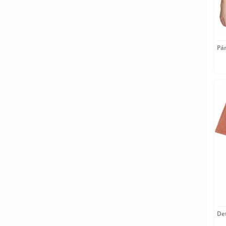
Pán
Det