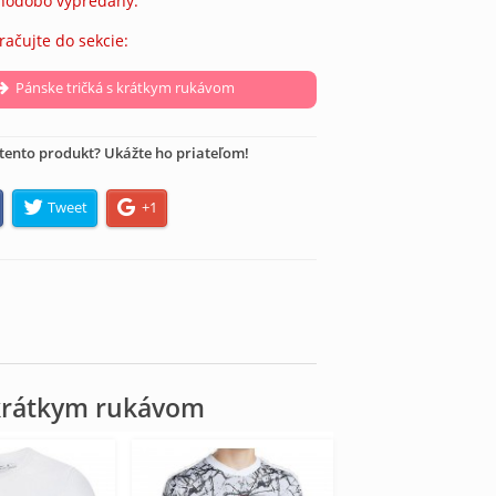
lhodobo vypredaný.
račujte do sekcie:
Pánske tričká s krátkym rukávom
tento produkt? Ukážte ho priateľom!
Tweet
+1
 krátkym rukávom