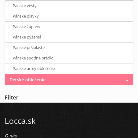
Pánske vesty
Pánske plavky
Pánske župany
Pánske pyžamá
Pánske pršiplášte
Pánske spodné prádlo
Pánske army oblečenie
Detské oblečenie
Filter
Locca.sk
O nás