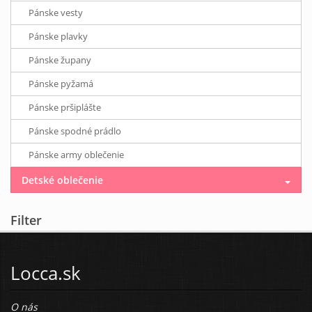
Pánske vesty
Pánske plavky
Pánske župany
Pánske pyžamá
Pánske pršiplášte
Pánske spodné prádlo
Pánske army oblečenie
Detské oblečenie
Filter
Locca.sk
O nás