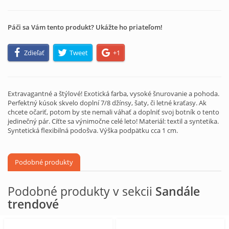
Páči sa Vám tento produkt? Ukážte ho priateľom!
Zdieľať
Tweet
+1
Extravagantné a štýlové! Exotická farba, vysoké šnurovanie a pohoda.
Perfektný kúsok skvelo doplní 7/8 džínsy, šaty, či letné kraťasy. Ak
chcete očariť, potom by ste nemali váhať a doplniť svoj botník o tento
jedinečný pár. Cíťte sa výnimočne celé leto! Materiál: textil a syntetika.
Syntetická flexibilná podošva. Výška podpätku cca 1 cm.
Podobné produkty
Podobné produkty v sekcii
Sandále
trendové