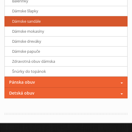
Balerínky
Dámske šľapky
Dámske sandále
Dámske mokasíny
Dámske dreváky
Dámske papuče
Zdravotná obuv dámska
Šnúrky do topánok
Pánska obuv
Detská obuv