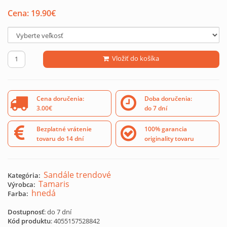
Cena:
19.90
€
Vložiť do košíka
Cena doručenia:
Doba doručenia:
3.00€
do 7 dní
Bezplatné vrátenie
100% garancia
tovaru do 14 dní
originality tovaru
Sandále trendové
Kategória:
Tamaris
Výrobca:
hnedá
Farba:
Dostupnosť
: do 7 dní
Kód produktu
:
4055157528842