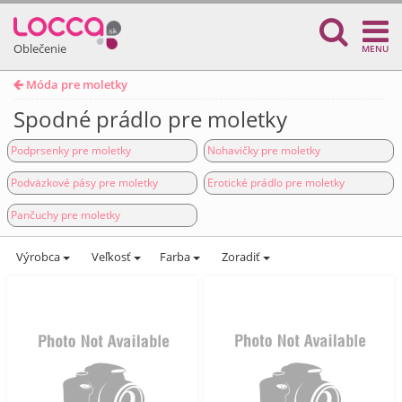
Oblečenie
MENU
Móda pre moletky
Spodné prádlo pre moletky
Podprsenky pre moletky
Nohavičky pre moletky
Podväzkové pásy pre moletky
Erotické prádlo pre moletky
Pančuchy pre moletky
Výrobca
Veľkosť
Farba
Zoradiť