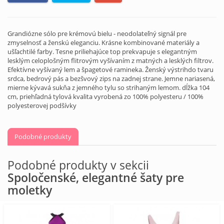
Grandiózne sólo pre krémovú bielu - neodolateľný signál pre
zmyselnosť a ženskú eleganciu. Krásne kombinované materiály a
ušľachtilé farby. Tesne priliehajúce top prekvapuje s elegantným
lesklým celoplošným flitrovým vyšívaním z matných a lesklých filtrov.
Efektívne vyšívaný lem a špagetové ramineka. Ženský výstrihdo tvaru
srdca, bedrový pás a bezšvový zips na zadnej strane. Jemne nariasená,
mierne kývavá sukňa z jemného tylu so strihaným lemom. dĺžka 104
cm, priehľadná tylová kvalita vyrobená zo 100% polyesteru / 100%
polyesterovej podšívky
Podobné produkty
Podobné produkty v sekcii
Spoločenské, elegantné šaty pre
moletky