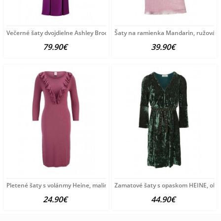
Večerné šaty dvojdielne Ashley Brooke, fialová
Šaty na ramienka Mandarin, ružová p
79.90€
39.90€
Pletené šaty s volánmy Heine, malinová
Zamatové šaty s opaskom HEINE, oliv
24.90€
44.90€