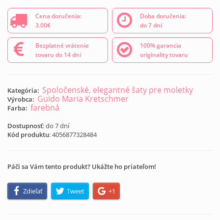
Cena doručenia:
Doba doručenia:
3.00€
do 7 dní
Bezplatné vrátenie
100% garancia
tovaru do 14 dní
originality tovaru
Spoločenské, elegantné šaty pre moletky
Kategória:
Guido Maria Kretschmer
Výrobca:
farebná
Farba:
Dostupnosť
: do 7 dní
Kód produktu
:
4056877328484
Páči sa Vám tento produkt? Ukážte ho priateľom!
Zdieľať
Tweet
+1