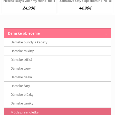
Pletené šaty s volánmy Heine, malinová
Zamatové šaty s opaskom HEINE, oliv
24.90€
44.90€
Dámske oblečenie
Dámske bundy a kabáty
Dámske mikiny
Dámske tričká
Dámske topy
Dámske tielka
Dámske šaty
Dámske blúzky
Dámske tuniky
Móda pre moletky