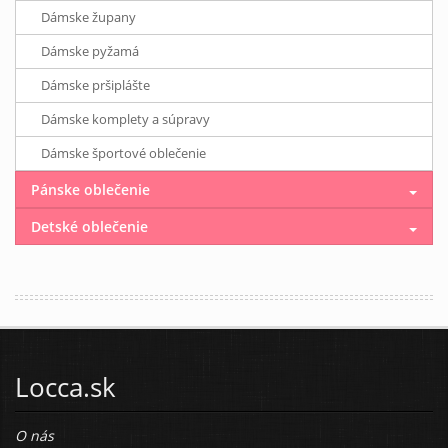
Dámske župany
Dámske pyžamá
Dámske pršiplášte
Dámske komplety a súpravy
Dámske športové oblečenie
Pánske oblečenie
Detské oblečenie
Locca.sk
O nás