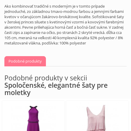
Ako kombinovať tradičné s moderným je v tomto prípade
jednoduché, zo základnou tmavo-modrou farbou a jemnými farbami
kvetov v očarujúcom žakárovo-brokátovej kvalite. Sofistikované šaty
v ženskej princes siluete s kvetinovými vzormi a kovovými farebnými
akcentmi. Pevne priliehajúca horná časť a bočná časť sukne. V zadnej
časti zips a zapínanie na očko, po stranách 2 skryté vrecká. dĺžka cca
105 cm, meraná na veľkosti 40 komplexná kvalita 92% polyester / 8%
metalizované vlákna, podšívka: 100% polyester
Podobné produkty
Podobné produkty v sekcii
Spoločenské, elegantné šaty pre
moletky