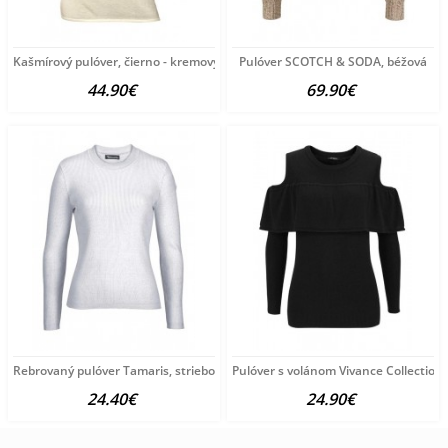
Kašmírový pulóver, čierno - kremový
Pulóver SCOTCH & SODA, béžová
44.90€
69.90€
Rebrovaný pulóver Tamaris, strieborno-sivý
Pulóver s volánom Vivance Collection,
24.40€
24.90€