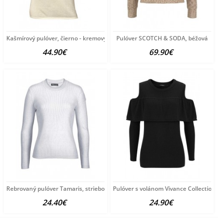
Kašmírový pulóver, čierno - kremový
Pulóver SCOTCH & SODA, béžová
44.90€
69.90€
Rebrovaný pulóver Tamaris, strieborno-sivý
Pulóver s volánom Vivance Collection,
24.40€
24.90€