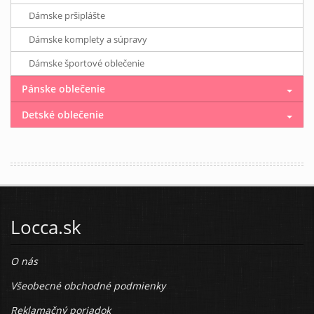
Dámske pršiplášte
Dámske komplety a súpravy
Dámske športové oblečenie
Pánske oblečenie
Detské oblečenie
Locca.sk
O nás
Všeobecné obchodné podmienky
Reklamačný poriadok