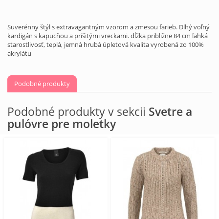
Suverénny štýl s extravagantným vzorom a zmesou farieb. Dlhý voľný
kardigán s kapucňou a prišitými vreckami. dĺžka približne 84 cm ľahká
starostlivosť, teplá, jemná hrubá úpletová kvalita vyrobená zo 100%
akrylátu
Podobné produkty
Podobné produkty v sekcii
Svetre a
pulóvre pre moletky