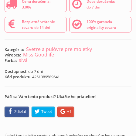
Cena doručenia:
Doba doručenia:
3.00€
do 7 dní
Bezplatné vrátenie
100% garancia
tovaru do 14 dní
originality tovaru
Svetre a pulóvre pre moletky
Kategória:
Miss Goodlife
Výrobca:
sivá
Farba:
Dostupnosť
: do 7 dní
Kód produktu
:
4251089589641
Páči sa Vám tento produkt? Ukážte ho priateľom!
Zdieľať
Tweet
+1
Úplná topka tejto sezóny, objemná pelerína so skvelým leo vzorom,