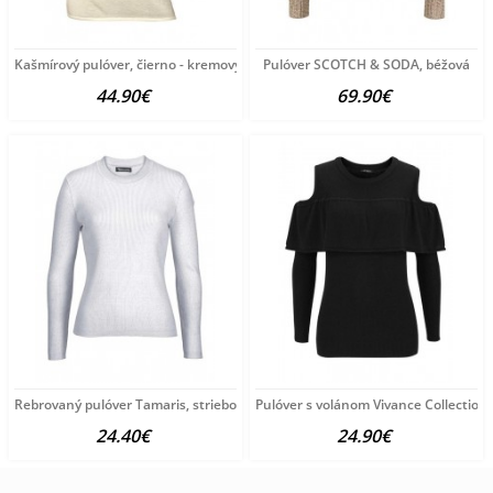
Kašmírový pulóver, čierno - kremový
Pulóver SCOTCH & SODA, béžová
44.90€
69.90€
Rebrovaný pulóver Tamaris, strieborno-sivý
Pulóver s volánom Vivance Collection,
24.40€
24.90€