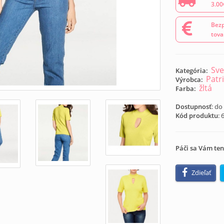
3.00
Bezp
tova
Sve
Kategória:
Patri
Výrobca:
žltá
Farba:
Dostupnosť
: do
Kód produktu
:
Páči sa Vám ten
Zdieľať