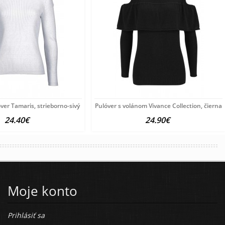
ver Tamaris, strieborno-sivý
Pulóver s volánom Vivance Collection, čierna
24.40€
24.90€
Moje konto
Prihlásiť sa