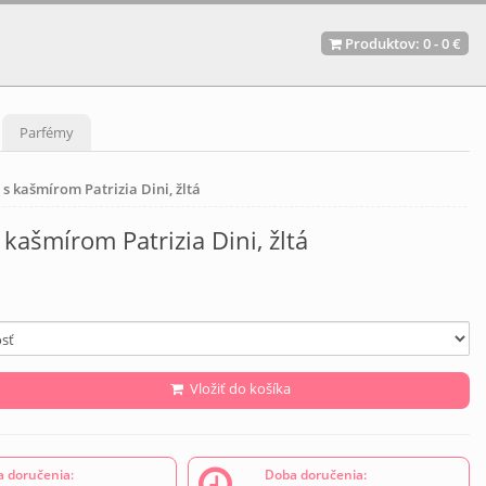
Produktov:
0
-
0 €
Parfémy
 s kašmírom Patrizia Dini, žltá
 kašmírom Patrizia Dini, žltá
Vložiť do košíka
 doručenia:
Doba doručenia: