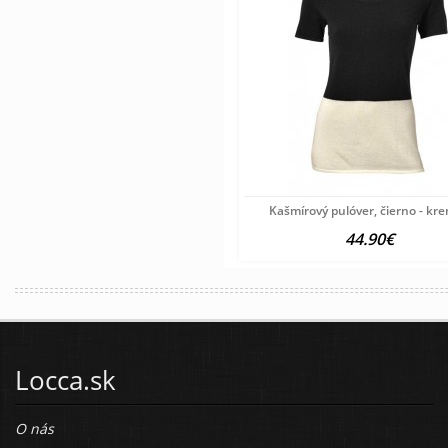
Kašmírový pulóver, čierno - kr
44.90€
Locca.sk
O nás