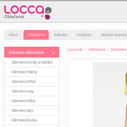
Oblečenie
Obuv
Oblečenie
Kabelky
Hodinky
Módne doplnk
Locca.sk
Oblečenie
Dámske o
Dámske oblečenie
Dámske bundy a kabáty
Dámske mikiny
Dámske tričká
Dámske topy
Dámske tielka
Dámske šaty
Dámske blúzky