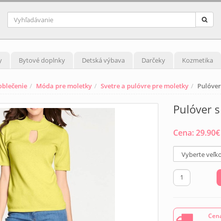
y
Bytové doplnky
Detská výbava
Darčeky
Kozmetika
blečenie
Móda pre moletky
Svetre a pulóvre pre moletky
Pulóver
Pulóver s
Cena:
29.90
€
Cena