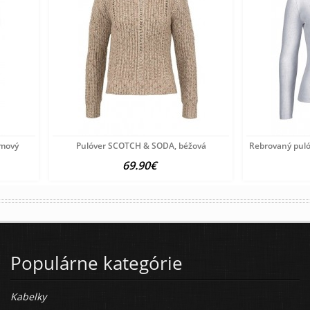
emový
Pulóver SCOTCH & SODA, béžová
Rebrovaný puló
69.90€
Populárne kategórie
Kabelky