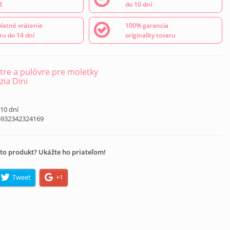
€
do 10 dní
latné vrátenie
100% garancia
ru do 14 dní
originality tovaru
tre a pulóvre pre moletky
zia Dini
 10 dní
6932342324169
to produkt? Ukážte ho priateľom!
Tweet
+1