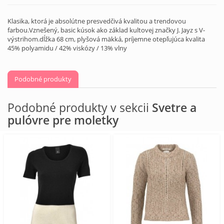
Klasika, ktorá je absolútne presvedčivá kvalitou a trendovou
farbou.Vznešený, basic kúsok ako základ kultovej značky J. Jayz s V-
výstrihom.dĺžka 68 cm, plyšová mäkká, príjemne otepľujúca kvalita
45% polyamidu / 42% viskózy / 13% vlny
Podobné produkty
Podobné produkty v sekcii
Svetre a
pulóvre pre moletky