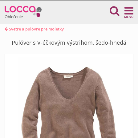
Oblečenie
MENU
Svetre a pulóvre pre moletky
Pulóver s V-éčkovým výstrihom, šedo-hnedá