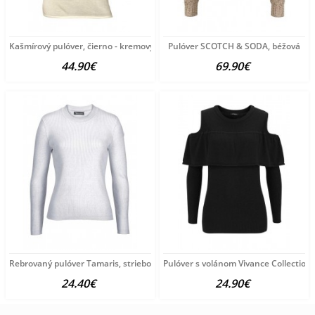
Kašmírový pulóver, čierno - kremový
Pulóver SCOTCH & SODA, béžová
44.90€
69.90€
Rebrovaný pulóver Tamaris, strieborno-sivý
Pulóver s volánom Vivance Collection,
24.40€
24.90€