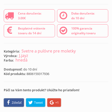
Cena doručenia:
Doba doručenia:
3.00€
do 10 dní
Bezplatné vrátenie
100% garancia
tovaru do 14 dní
originality tovaru
Svetre a pulóvre pre moletky
Kategória:
J.jayz
Výrobca:
hnedá
Farba:
Dostupnosť
: do 10 dní
Kód produktu
:
8806159317936
Páči sa Vám tento produkt? Ukážte ho priateľom!
Zdieľať
Tweet
+1