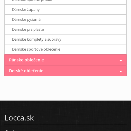
Dámske župany
Dámske pyžamá
Dámske pršiplášte
Dámske komplety a súpravy
Dámske športové oblečenie
Pánske oblečenie
Detské oblečenie
Locca.sk