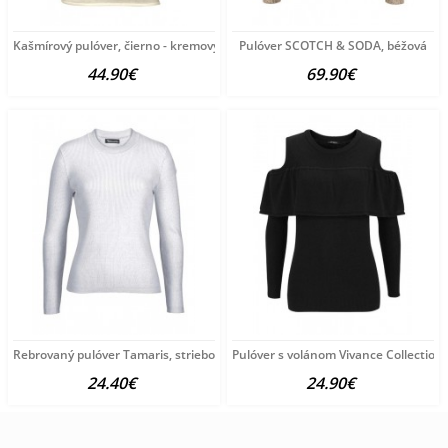
Kašmírový pulóver, čierno - kremový
Pulóver SCOTCH & SODA, béžová
44.90€
69.90€
Rebrovaný pulóver Tamaris, strieborno-sivý
Pulóver s volánom Vivance Collection,
24.40€
24.90€