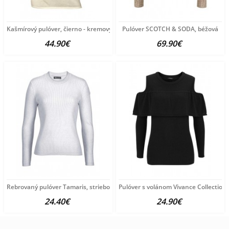
Kašmírový pulóver, čierno - kremový
Pulóver SCOTCH & SODA, béžová
44.90€
69.90€
Rebrovaný pulóver Tamaris, strieborno-sivý
Pulóver s volánom Vivance Collection,
24.40€
24.90€