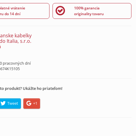
latné vrátenie
100% garancia
ru do 14 dní
originality tovaru
ianske kabelky
 Italia, s.r.o.
á
10 pracovných dní
5674K15105
to produkt? Ukážte ho priateľom!
Tweet
+1