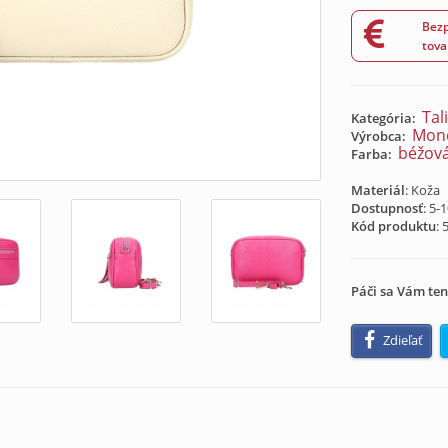
Bezp
tova
Tal
Kategória:
Mondo
Výrobca:
béžov
Farba:
Materiál
: Koža
Dostupnosť
: 5-
Kód produktu
:
Páči sa Vám ten
Zdieľať