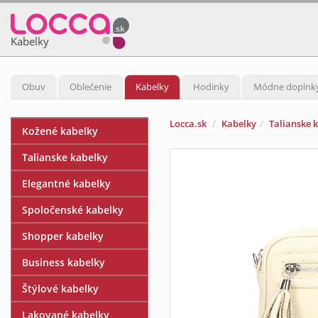
Kabelky
Obuv
Oblečenie
Kabelky
Hodinky
Módne doplnk
Locca.sk
Kabelky
Talianske 
Kožené kabelky
Talianske kabelky
Elegantné kabelky
Spoločenské kabelky
Shopper kabelky
Business kabelky
Štýlové kabelky
Lakované kabelky