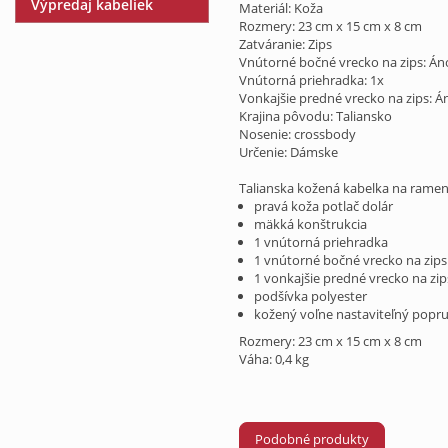
Výpredaj kabeliek
Materiál: Koža
Rozmery: 23 cm x 15 cm x 8 cm
Zatváranie: Zips
Vnútorné bočné vrecko na zips: Án
Vnútorná priehradka: 1x
Vonkajšie predné vrecko na zips: Á
Krajina pôvodu: Taliansko
Nosenie: crossbody
Určenie: Dámske
Talianska kožená kabelka na ramen
pravá koža potlač dolár
mäkká konštrukcia
1 vnútorná priehradka
1 vnútorné bočné vrecko na zips
1 vonkajšie predné vrecko na zip
podšívka polyester
kožený voľne nastaviteľný popr
Rozmery: 23 cm x 15 cm x 8 cm
Váha: 0,4 kg
Podobné produkty