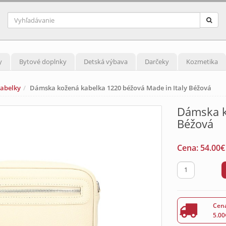
y
Bytové doplnky
Detská výbava
Darčeky
Kozmetika
kabelky
Dámska kožená kabelka 1220 béžová Made in Italy Béžová
Dámska k
Béžová
Cena:
54.00
€
Cena
5.00