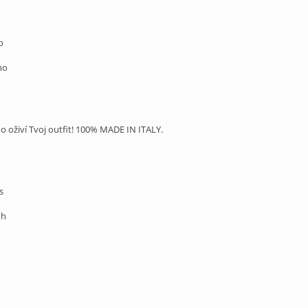
o
no
o oživí Tvoj outfit! 100% MADE IN ITALY.
s
uh