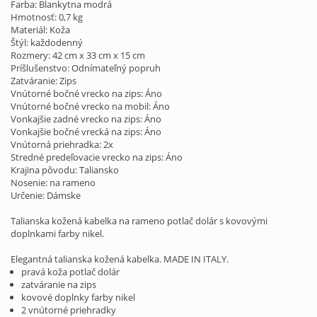
Farba: Blankytna modrá
Hmotnosť: 0,7 kg
Materiál: Koža
Štýl: každodenný
Rozmery: 42 cm x 33 cm x 15 cm
Príšlušenstvo: Odnímateľný popruh
Zatváranie: Zips
Vnútorné bočné vrecko na zips: Áno
Vnútorné bočné vrecko na mobil: Áno
Vonkajšie zadné vrecko na zips: Áno
Vonkajšie bočné vrecká na zips: Áno
Vnútorná priehradka: 2x
Stredné predeľovacie vrecko na zips: Áno
Krajina pôvodu: Taliansko
Nosenie: na rameno
Určenie: Dámske
Talianska kožená kabelka na rameno potlač dolár s kovovými
doplnkami farby nikel.
Elegantná talianska kožená kabelka. MADE IN ITALY.
pravá koža potlač dolár
zatváranie na zips
kovové doplnky farby nikel
2 vnútorné priehradky