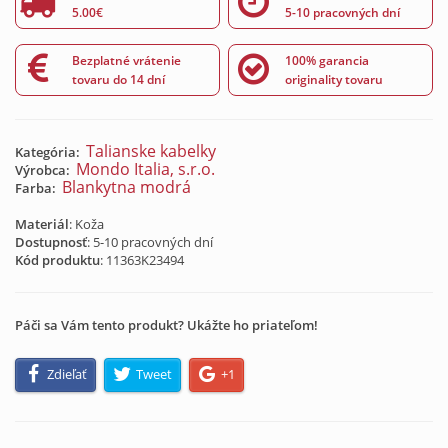
5.00€
5-10 pracovných dní
Bezplatné vrátenie
100% garancia
tovaru do 14 dní
originality tovaru
Talianske kabelky
Kategória:
Mondo Italia, s.r.o.
Výrobca:
Blankytna modrá
Farba:
Materiál
: Koža
Dostupnosť
: 5-10 pracovných dní
Kód produktu
:
11363K23494
Páči sa Vám tento produkt? Ukážte ho priateľom!
Zdieľať
Tweet
+1