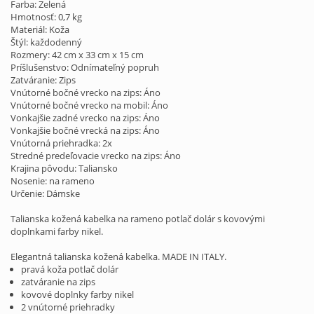
Farba: Zelená
Hmotnosť: 0,7 kg
Materiál: Koža
Štýl: každodenný
Rozmery: 42 cm x 33 cm x 15 cm
Príšlušenstvo: Odnímateľný popruh
Zatváranie: Zips
Vnútorné bočné vrecko na zips: Áno
Vnútorné bočné vrecko na mobil: Áno
Vonkajšie zadné vrecko na zips: Áno
Vonkajšie bočné vrecká na zips: Áno
Vnútorná priehradka: 2x
Stredné predeľovacie vrecko na zips: Áno
Krajina pôvodu: Taliansko
Nosenie: na rameno
Určenie: Dámske
Talianska kožená kabelka na rameno potlač dolár s kovovými
doplnkami farby nikel.
Elegantná talianska kožená kabelka. MADE IN ITALY.
pravá koža potlač dolár
zatváranie na zips
kovové doplnky farby nikel
2 vnútorné priehradky