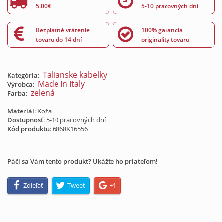
5.00€
5-10 pracovných dní
Bezplatné vrátenie
100% garancia
tovaru do 14 dní
originality tovaru
Talianske kabelky
Kategória:
Made In Italy
Výrobca:
zelená
Farba:
Materiál
: Koža
Dostupnosť
: 5-10 pracovných dní
Kód produktu
:
6868K16556
Páči sa Vám tento produkt? Ukážte ho priateľom!
Zdieľať
Tweet
+1