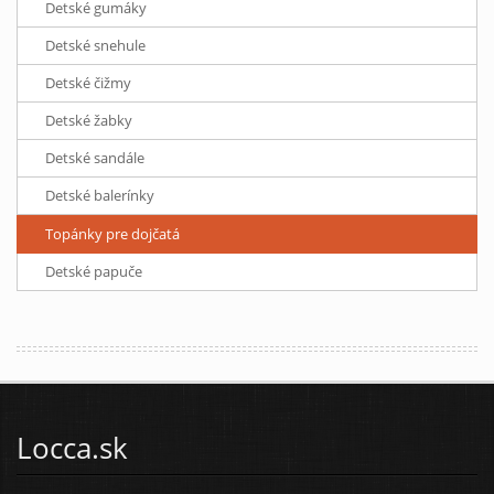
Detské gumáky
Detské snehule
Detské čižmy
Detské žabky
Detské sandále
Detské balerínky
Topánky pre dojčatá
Detské papuče
Locca.sk