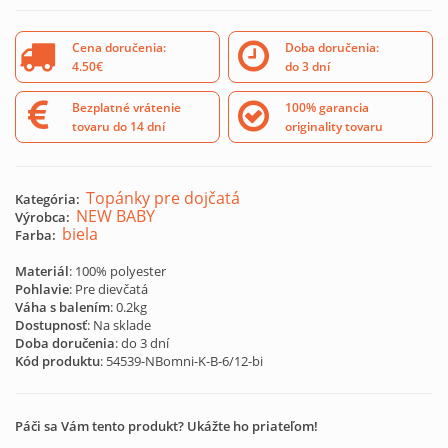
Cena doručenia:
Doba doručenia:
4.50€
do 3 dní
Bezplatné vrátenie
100% garancia
tovaru do 14 dní
originality tovaru
Topánky pre dojčatá
Kategória:
NEW BABY
Výrobca:
biela
Farba:
Materiál
: 100% polyester
Pohlavie
: Pre dievčatá
Váha s balením
: 0.2kg
Dostupnosť
: Na sklade
Doba doručenia
: do 3 dní
Kód produktu
:
54539-NBomni-K-B-6/12-bi
Páči sa Vám tento produkt? Ukážte ho priateľom!