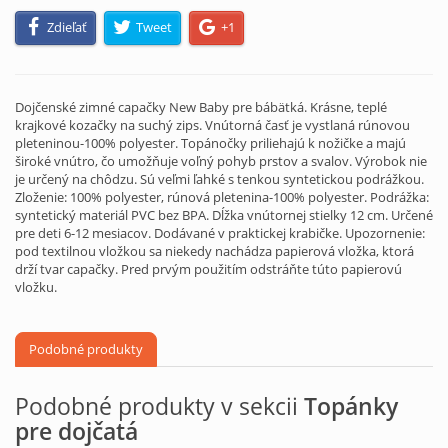
Zdieľať
Tweet
+1
Dojčenské zimné capačky New Baby pre bábätká. Krásne, teplé
krajkové kozačky na suchý zips. Vnútorná časť je vystlaná rúnovou
pleteninou-100% polyester. Topánočky priliehajú k nožičke a majú
široké vnútro, čo umožňuje voľný pohyb prstov a svalov. Výrobok nie
je určený na chôdzu. Sú veľmi ľahké s tenkou syntetickou podrážkou.
Zloženie: 100% polyester, rúnová pletenina-100% polyester. Podrážka:
syntetický materiál PVC bez BPA. Dĺžka vnútornej stielky 12 cm. Určené
pre deti 6-12 mesiacov. Dodávané v praktickej krabičke. Upozornenie:
pod textilnou vložkou sa niekedy nachádza papierová vložka, ktorá
drží tvar capačky. Pred prvým použitím odstráňte túto papierovú
vložku.
Podobné produkty
Podobné produkty v sekcii
Topánky
pre dojčatá